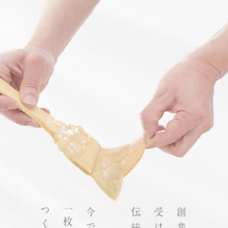
商品代金 税込5400円以上 送料330円 ※8/15お届け分まで
柴舟小
men
u