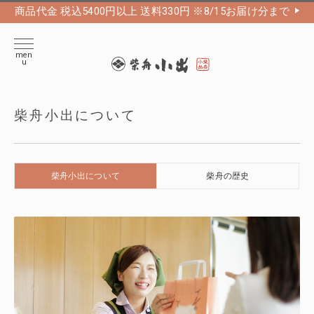
商品代金 税込5400円以上 送料330円 ※8/15お届け分まで
柴舟小出
men
u
柴舟小出について
柴舟小出について
柴舟の歴史